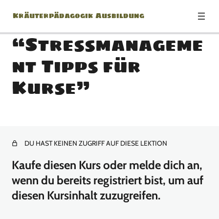
Kräuterpädagogik Ausbildung
“Stressmanageme
nt Tipps für
Modul 0: Herzlich
Kurse”
willkommen!
1 Lektion
Modul 1:
DU HAST KEINEN ZUGRIFF AUF DIESE LEKTION
9 Lektionen
Modul 2:
Kaufe diesen Kurs oder melde dich an,
wenn du bereits registriert bist, um auf
6 Lektionen
Modul 3:
diesen Kursinhalt zuzugreifen.
7 Lektionen