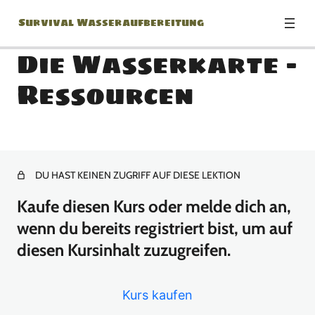
Survival Wasseraufbereitung
Die Wasserkarte –
Ressourcen
Prioritäten im Survival
1 Lektion
Wasserquellen in der
Natur
DU HAST KEINEN ZUGRIFF AUF DIESE LEKTION
Kaufe diesen Kurs oder melde dich an,
5 Lektionen
Wasser filtern und kochen
wenn du bereits registriert bist, um auf
diesen Kursinhalt zuzugreifen.
3 Lektionen
UV-Wasser-Aufbereitung
und Strategien zum Wasser
Kurs kaufen