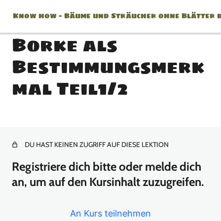
Know how – Bäume und Sträucher ohne Blätter 
Borke als
Bestimmungsmerk
Willkommen!!!
mal Teil1/2
1 Lektion
Bestimmung ohne Blätter
Bestimmungsbücher für Bäume und Sträucher
DU HAST KEINEN ZUGRIFF AUF DIESE LEKTION
Ständigkeit (Bäume + Sträucher)
Registriere dich bitte oder melde dich
an, um auf den Kursinhalt zuzugreifen.
Borke als Bestimmungsmerkmal Teil1/2
Borke als Bestimmungsmerkmal Teil2/2
An Kurs teilnehmen