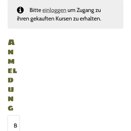
Bitte
einloggen
um Zugang zu
ihren gekauften Kursen zu erhalten.
A
n
m
el
d
u
n
g
B